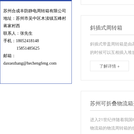
苏州合成丰防静电周转箱有限公司
地址：苏州市吴中区木渎镇五峰村
斜插式周转箱
蒋家村西
联系人：张先生
手机：
18052418148
斜插式带盖周转箱是由
15851485625
的时候可以互相插入堆
邮箱：
daxuezhang@hechengfeng.com
了解详情 +
苏州可折叠物流箱
进入21世纪伴随着我
物流箱的物流周转箱的