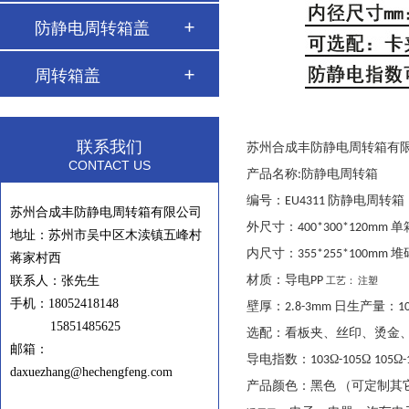
防静电周转箱盖
周转箱盖
联系我们
苏州合成丰防静电周转箱有
CONTACT US
产品名称
防静电周转箱
:
编号：
防静电周转箱
EU4311
苏州合成丰防静电周转箱有限公司
外尺寸：
单
400*300*120mm
地址：苏州市吴中区木渎镇五峰村
内尺寸：
堆
355*255*100mm
蒋家村西
材质：导电
联系人：张先生
PP
工艺：
注塑
手机：
18052418148
壁厚：
日生产量：
2.8-3mm
1
15851485625
选配：看板夹、丝印、烫金
邮箱：
导电指数：
Ω
Ω
Ω
103
-105
105
-
daxuezhang@hechengfeng.com
产品颜色
：黑色
（
可定制其